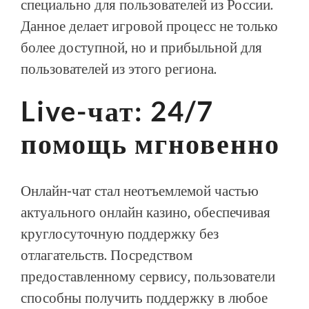
специально для пользователей из России.
Данное делает игровой процесс не только
более доступной, но и прибыльной для
пользователей из этого региона.
Live-чат: 24/7
помощь мгновенно
Онлайн-чат стал неотъемлемой частью
актуального онлайн казино, обеспечивая
круглосуточную поддержку без
отлагательств. Посредством
предоставленному сервису, пользователи
способны получить поддержку в любое