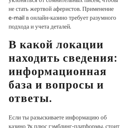
уклоняться от сомнительных писем, чтобы
не стать жертвой аферистов. Применение
e-mail в онлайн-казино требует разумного
подхода и учета деталей.
В какой локации
находить сведения:
информационная
база и вопросы и
ответы.
Если ты разыскиваете информацию об
казино 7к плюс гэмблинг-платформы, стоит