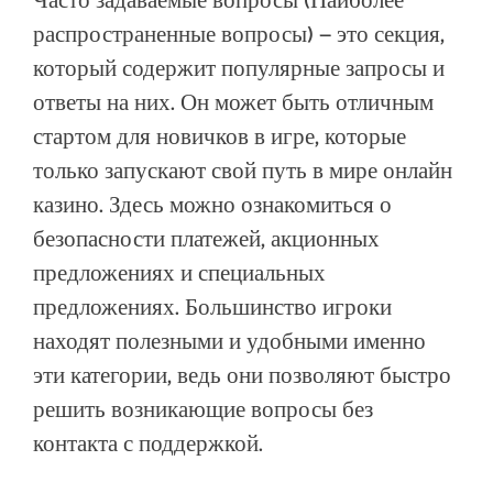
Часто задаваемые вопросы (Наиболее
распространенные вопросы) — это секция,
который содержит популярные запросы и
ответы на них. Он может быть отличным
стартом для новичков в игре, которые
только запускают свой путь в мире онлайн
казино. Здесь можно ознакомиться о
безопасности платежей, акционных
предложениях и специальных
предложениях. Большинство игроки
находят полезными и удобными именно
эти категории, ведь они позволяют быстро
решить возникающие вопросы без
контакта с поддержкой.