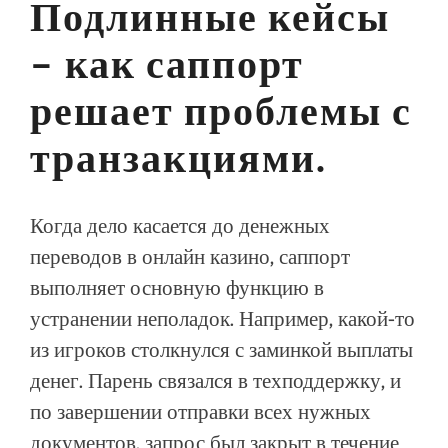
Подлинные кейсы
– как саппорт
решает проблемы с
транзакциями.
Когда дело касается до денежных
переводов в онлайн казино, саппорт
выполняет основную функцию в
устранении неполадок. Например, какой-то
из игроков столкнулся с заминкой выплаты
денег. Парень связался в техподдержку, и
по завершении отправки всех нужных
документов, запрос был закрыт в течение