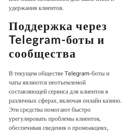
удержания клиентов.
Поддержка через
Telegram-боты и
сообщества
В текущем обществе Telegram-боты и
чаты являются неотъемлемой
составляющей сервиса для клиентов в
различных сферах, включая онлайн казино.
Эти средства помогают быстро
урегулировать проблемы клиентов,
обеспечивая сведения о промоакциях,