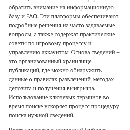
обратить внимание на информационную
базу и FAQ. Эти платформы обеспечивают
подробные решения на часто задаваемые
вопросы, а также содержат практические
советы по игровому процессу и
управлению аккаунтом. Основа сведений —
это организованный хранилище
публикаций, где можно обнаружить
данные о правилах развлечений, методах
депозита и получения выигрыша.
Использование ключевых терминов во
время поиске ускоряет процесс процедуру
поиска нужной сведений.