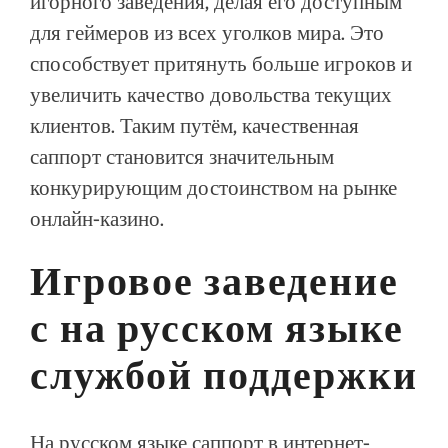
игорного заведения, делая его доступным
для геймеров из всех уголков мира. Это
способствует притянуть больше игроков и
увеличить качество довольства текущих
клиентов. Таким путём, качественная
саппорт становится значительным
конкурирующим достоинством на рынке
онлайн-казино.
Игровое заведение
с на русском языке
службой поддержки
На русском языке саппорт в интернет-