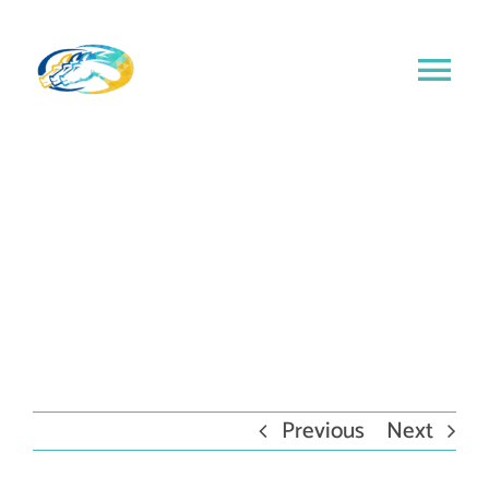
Skip
to
content
Tog
Nav
About us
Partners
Gallary
Contact us
Previous
Next