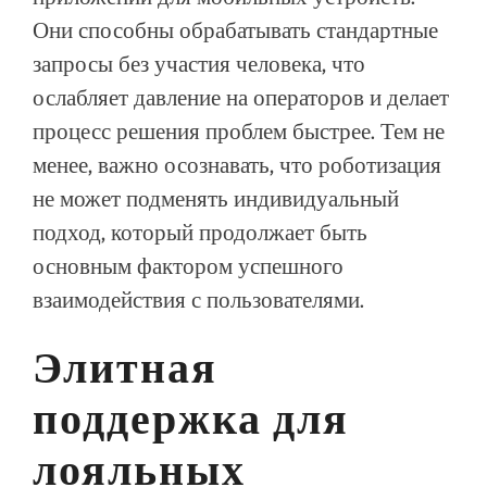
Они способны обрабатывать стандартные
запросы без участия человека, что
ослабляет давление на операторов и делает
процесс решения проблем быстрее. Тем не
менее, важно осознавать, что роботизация
не может подменять индивидуальный
подход, который продолжает быть
основным фактором успешного
взаимодействия с пользователями.
Элитная
поддержка для
лояльных