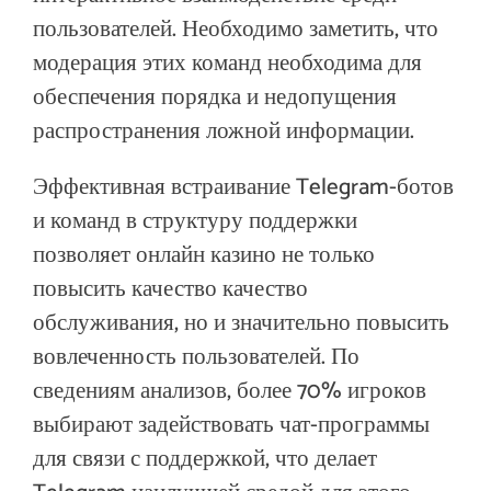
пользователей. Необходимо заметить, что
модерация этих команд необходима для
обеспечения порядка и недопущения
распространения ложной информации.
Эффективная встраивание Telegram-ботов
и команд в структуру поддержки
позволяет онлайн казино не только
повысить качество качество
обслуживания, но и значительно повысить
вовлеченность пользователей. По
сведениям анализов, более 70% игроков
выбирают задействовать чат-программы
для связи с поддержкой, что делает