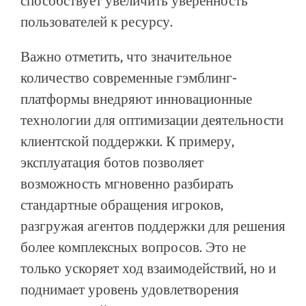
способствует увеличить уверенность
пользователей к ресурсу.
Важно отметить, что значительное
количество современные гэмблинг-
платформы внедряют инновационные
технологии для оптимизации деятельности
клиентской поддержки. К примеру,
эксплуатация ботов позволяет
возможность мгновенно разбирать
стандартные обращения игроков,
разгружая агентов поддержки для решения
более комплексных вопросов. Это не
только ускоряет ход взаимодействий, но и
поднимает уровень удовлетворения