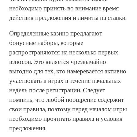
необходимо принять во внимание время
действия предложения и лимиты на ставки.
Определенные казино предлагают
бонусные наборы, которые
распространяются на несколько первых
взносов. Это является чрезвычайно
выгодно для тех, кто намеревается активно
участвовать в играх в течение начальных
недель после регистрации. Следует
помнить, что любой поощрение содержит
свои правила, поэтому перед началом игры
необходимо прочитать правила и условия
предложения.