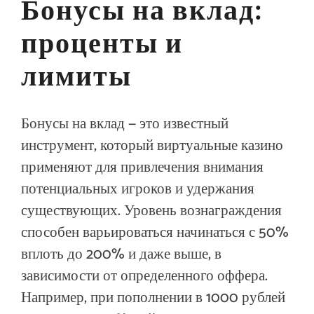
Бонусы на вклад:
проценты и
лимиты
Бонусы на вклад — это известный
инструмент, который виртуальные казино
применяют для привлечения внимания
потенциальных игроков и удержания
существующих. Уровень вознаграждения
способен варьироваться начинаться с 50%
вплоть до 200% и даже выше, в
зависимости от определенного оффера.
Например, при пополнении в 1000 рублей