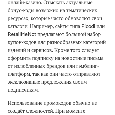
онлайн-казино. Отыскать актуальные
бонус-коды возможно на тематических
ресурсах, которые часто обновляют свои
каталоги. Например, сайты типа Picodi или
RetailMeNot предлагают большой набор
купон-кодов для разнообразных категорий
изделий и сервисов. Кроме того следует
оформить подписку на новостные письма
от излюбленных брендов или гэмблинг-
платформ, так как они часто отправляют
эксклюзивные предложения своим
подписчикам.
Использование промокодов обычно не
создаёт сложностей. При моменте