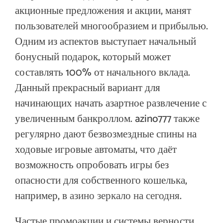
акционные предложения и акции, манят
пользователей многообразием и прибылью.
Одним из аспектов выступает начальный
бонусный подарок, который может
составлять 100% от начального вклада.
Данный прекрасный вариант для
начинающих начать азартное развлечение с
увеличенным банкроллом. azino777 также
регулярно дают безвозмездные спины на
ходовые игровые автоматы, что даёт
возможность опробовать игры без
опасности для собственного кошелька,
например, в
азино зеркало на сегодня
.
Частые промоакции и системы верности