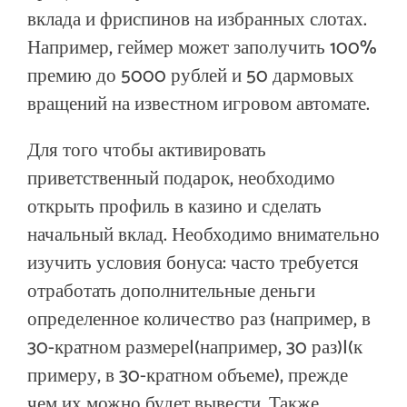
вклада и фриспинов на избранных слотах.
Например, геймер может заполучить 100%
премию до 5000 рублей и 50 дармовых
вращений на известном игровом автомате.
Для того чтобы активировать
приветственный подарок, необходимо
открыть профиль в казино и сделать
начальный вклад. Необходимо внимательно
изучить условия бонуса: часто требуется
отработать дополнительные деньги
определенное количество раз (например, в
30-кратном размере|(например, 30 раз)|(к
примеру, в 30-кратном объеме), прежде
чем их можно будет вывести. Также