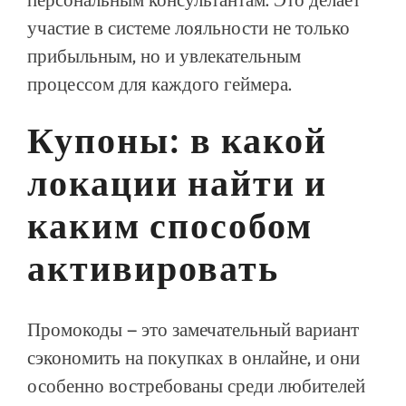
персональным консультантам. Это делает
участие в системе лояльности не только
прибыльным, но и увлекательным
процессом для каждого геймера.
Купоны: в какой
локации найти и
каким способом
активировать
Промокоды — это замечательный вариант
сэкономить на покупках в онлайне, и они
особенно востребованы среди любителей