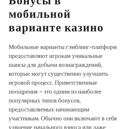
мобильной
варианте казино
Мобильные варианты гэмблинг-платформ
предоставляют игрокам уникальные
шансы для добычи вознаграждений,
которые могут существенно улучшить
игровой процесс. Приветственные
поощрения — это одним из наиболее
популярных типов бонусов,
предоставляемых начинающим
участникам. Обычно они включают в себя
удвоение начального взноса или даже