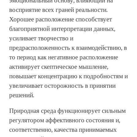
эмоциональный основу, влияющий на
восприятие всех граней реальности.
Хорошее расположение способствует
благоприятной интерпретации данных,
усиливает творчество и
предрасположенность к взаимодействию, в
то период как негативное расположение
активирует скептическое мышление,
повышает концентрацию к подробностям и
увеличивает осторожность в принятии
решений.
Природная среда функционирует сильным
регулятором аффективного состояния и,
соответственно, качества принимаемых