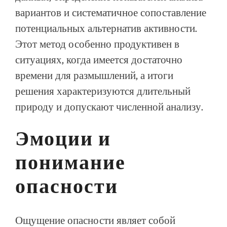
вариантов и систематичное сопоставление
потенциальных альтернатив активности.
Этот метод особенно продуктивен в
ситуациях, когда имеется достаточно
времени для размышлений, а итоги
решения характеризуются длительный
природу и допускают численной анализу.
Эмоции и
понимание
опасности
Ощущение опасности являет собой