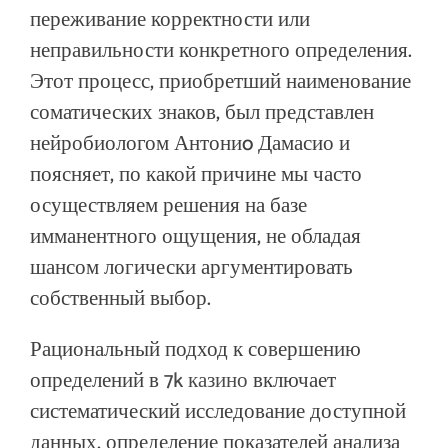
переживание корректности или
неправильности конкретного определения.
Этот процесс, приобретший наименование
соматических знаков, был представлен
нейробиологом Антониo Дамасио и
поясняет, по какой причине мы часто
осуществляем решения на базе
имманентного ощущения, не обладая
шансом логически аргументировать
собственный выбор.
Рациональный подход к совершению
определений в
7k казино
включает
систематический исследование доступной
данных, определение показателей анализа