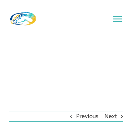
Skip
to
content
Tog
Nav
About us
Partners
Gallary
Contact us
Previous
Next