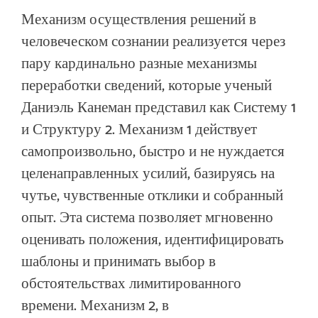
Механизм осуществления решений в
человеческом сознании реализуется через
пару кардинально разные механизмы
переработки сведений, которые ученый
Даниэль Канеман представил как Систему 1
и Структуру 2. Механизм 1 действует
самопроизвольно, быстро и не нуждается
целенаправленных усилий, базируясь на
чутье, чувственные отклики и собранный
опыт. Эта система позволяет мгновенно
оценивать положения, идентифицировать
шаблоны и принимать выбор в
обстоятельствах лимитированного
времени. Механизм 2, в