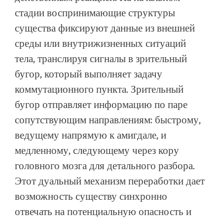
стадии воспринимающие структуры
существа фиксируют данные из внешней
среды или внутрижизненных ситуаций
тела, транслируя сигналы в зрительный
бугор, который выполняет задачу
коммутационного пункта. Зрительный
бугор отправляет информацию по паре
сопутствующим направлениям: быстрому,
ведущему напрямую к амигдале, и
медленному, следующему через кору
головного мозга для детального разбора.
Этот дуальный механизм переработки дает
возможность существу синхронно
отвечать на потенциальную опасность и