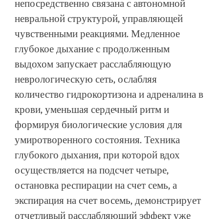
непосредственно связана с автономной
невральной структурой, управляющей
чувственными реакциями. Медленное
глубокое дыхание с продолженным
выдохом запускает расслабляющую
неврологическую сеть, ослабляя
количество гидрокортизона и адреналина в
крови, уменьшая сердечный ритм и
формируя биологические условия для
умиротворенного состояния. Техника
глубокого дыхания, при которой вдох
осуществляется на подсчет четыре,
остановка респирации на счет семь, а
экспирация на счет восемь, демонстрирует
отчетливый расслабляющий эффект уже