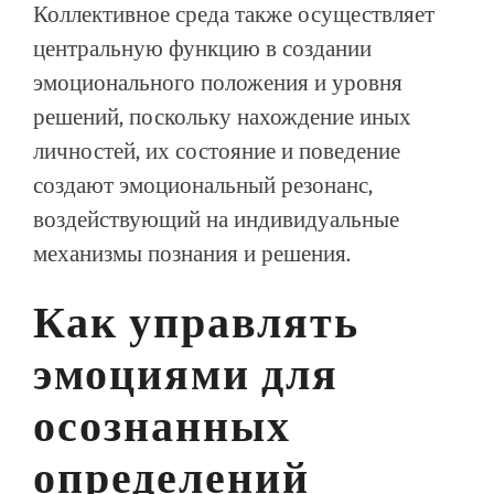
Коллективное среда также осуществляет
центральную функцию в создании
эмоционального положения и уровня
решений, поскольку нахождение иных
личностей, их состояние и поведение
создают эмоциональный резонанс,
воздействующий на индивидуальные
механизмы познания и решения.
Как управлять
эмоциями для
осознанных
определений