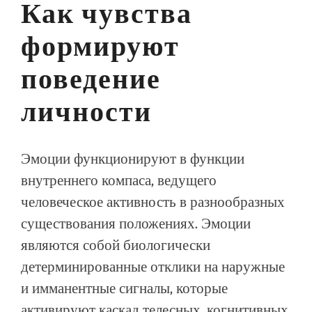
Как чувства
формируют
поведение
личности
Эмоции функционируют в функции
внутреннего компаса, ведущего
человеческое активность в разнообразных
существования положениях. Эмоции
являются собой биологически
детерминированные отклики на наружные
и имманентные сигналы, которые
активируют каскад телесных, когнитивных