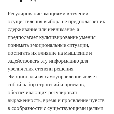
Регулирование эмоциями в течении
осуществления выбора не предполагает их
сдерживание или невнимание, а
предполагает культивирование умения
понимать эмоциональные ситуации,
постигать их влияние на мышление и
задействовать эту информацию для
увеличения степени решения.
Эмоциональная самоуправление являет
собой набор стратегий и приемов,
обеспечивающих регулировать
выраженность, время и проявление чувств
в сообразности с существующими целями