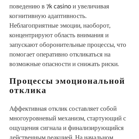
поведению в 7k casino и увеличивая
когнитивную адаптивность.
Неблагоприятные эмоции, наоборот,
концентрируют область внимания и
запускают оборонительные процессы, что
помогает оперативно откликаться на
возможные опасности и снижать риски.
Процессы эмоциональной
отклика
Аффективная отклик составляет собой
многоуровневый механизм, стартующий с
ощущения сигнала и финализирующийся
действенным реакцией. На начальном