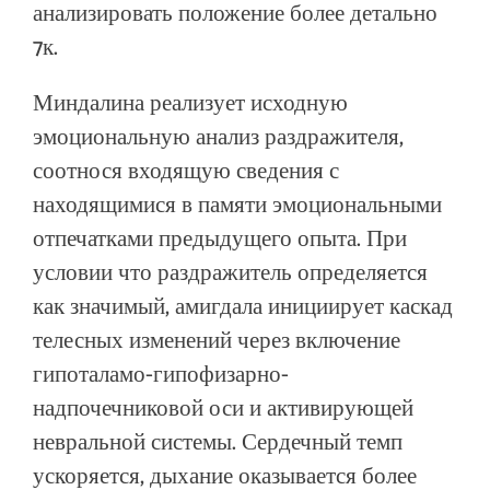
анализировать положение более детально
7к.
Миндалина реализует исходную
эмоциональную анализ раздражителя,
соотнося входящую сведения с
находящимися в памяти эмоциональными
отпечатками предыдущего опыта. При
условии что раздражитель определяется
как значимый, амигдала инициирует каскад
телесных изменений через включение
гипоталамо-гипофизарно-
надпочечниковой оси и активирующей
невральной системы. Сердечный темп
ускоряется, дыхание оказывается более