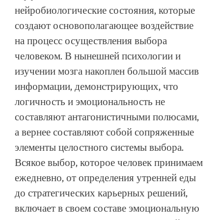
нейробиологические состояния, которые
создают основополагающее воздействие
на процесс осуществления выбора
человеком. В нынешней психологии и
изучении мозга накоплен большой массив
информации, демонстрирующих, что
логичность и эмоциональность не
составляют антагонистичными полюсами,
а вернее составляют собой сопряженные
элементы целостного системы выбора.
Всякое выбор, которое человек принимаем
ежедневно, от определения утренней еды
до стратегических карьерных решений,
включает в своем составе эмоциональную