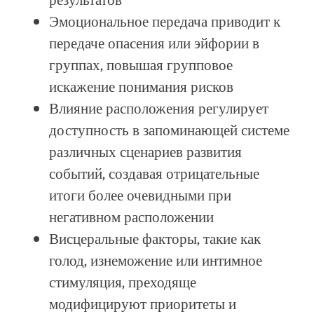
результатов
Эмоциональное передача приводит к
передаче опасения или эйфории в
группах, повышая групповое
искажение понимания рисков
Влияние расположения регулирует
доступность в запоминающей системе
различных сценариев развития
событий, создавая отрицательные
итоги более очевидными при
негативном расположении
Висцеральные факторы, такие как
голод, изнеможение или интимное
стимуляция, преходяще
модифицируют приоритеты и