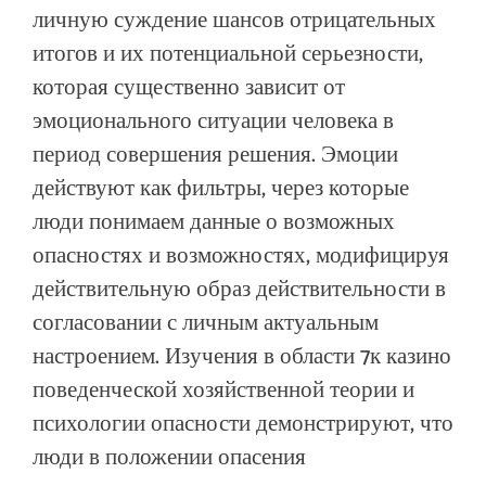
личную суждение шансов отрицательных
итогов и их потенциальной серьезности,
которая существенно зависит от
эмоционального ситуации человека в
период совершения решения. Эмоции
действуют как фильтры, через которые
люди понимаем данные о возможных
опасностях и возможностях, модифицируя
действительную образ действительности в
согласовании с личным актуальным
настроением. Изучения в области 7к казино
поведенческой хозяйственной теории и
психологии опасности демонстрируют, что
люди в положении опасения