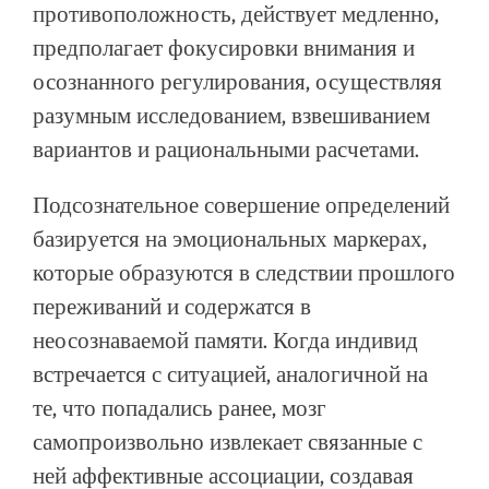
противоположность, действует медленно,
предполагает фокусировки внимания и
осознанного регулирования, осуществляя
разумным исследованием, взвешиванием
вариантов и рациональными расчетами.
Подсознательное совершение определений
базируется на эмоциональных маркерах,
которые образуются в следствии прошлого
переживаний и содержатся в
неосознаваемой памяти. Когда индивид
встречается с ситуацией, аналогичной на
те, что попадались ранее, мозг
самопроизвольно извлекает связанные с
ней аффективные ассоциации, создавая