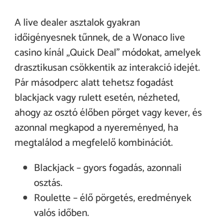
A live dealer asztalok gyakran
időigényesnek tűnnek, de a Wonaco live
casino kínál „Quick Deal” módokat, amelyek
drasztikusan csökkentik az interakció idejét.
Pár másodperc alatt tehetsz fogadást
blackjack vagy rulett esetén, nézheted,
ahogy az osztó élőben pörget vagy kever, és
azonnal megkapod a nyereményed, ha
megtalálod a megfelelő kombinációt.
Blackjack – gyors fogadás, azonnali
osztás.
Roulette – élő pörgetés, eredmények
valós időben.