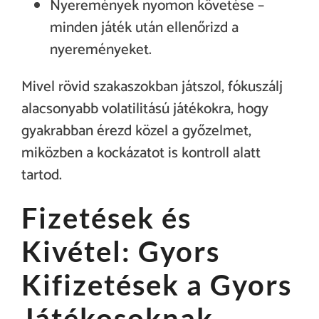
Nyeremények nyomon követése –
minden játék után ellenőrizd a
nyereményeket.
Mivel rövid szakaszokban játszol, fókuszálj
alacsonyabb volatilitású játékokra, hogy
gyakrabban érezd közel a győzelmet,
miközben a kockázatot is kontroll alatt
tartod.
Fizetések és
Kivétel: Gyors
Kifizetések a Gyors
Játékosoknak