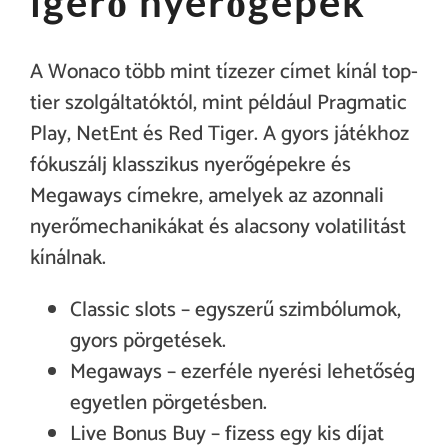
ígérő nyerőgépek
A Wonaco több mint tízezer címet kínál top-
tier szolgáltatóktól, mint például Pragmatic
Play, NetEnt és Red Tiger. A gyors játékhoz
fókuszálj klasszikus nyerőgépekre és
Megaways címekre, amelyek az azonnali
nyerőmechanikákat és alacsony volatilitást
kínálnak.
Classic slots – egyszerű szimbólumok,
gyors pörgetések.
Megaways – ezerféle nyerési lehetőség
egyetlen pörgetésben.
Live Bonus Buy – fizess egy kis díjat