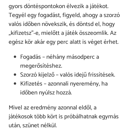
gyors döntéspontokon élvezik a játékot.
Tegyél egy fogadást, figyeld, ahogy a szorzó
valós időben növekszik, és döntsd el, hogy
„kifizetsz”‑e, mielőtt a játék összeomlik. Az
egész kör akár egy perc alatt is véget érhet.
Fogadás – néhány másodperc a
megerősítéshez.
Szorzó kijelző – valós idejű frissítések.
Kifizetés – azonnali nyeremény, ha
időben nyúlsz hozzá.
Mivel az eredmény azonnal eldől, a
játékosok több kört is próbálhatnak egymás
után, szünet nélkül.