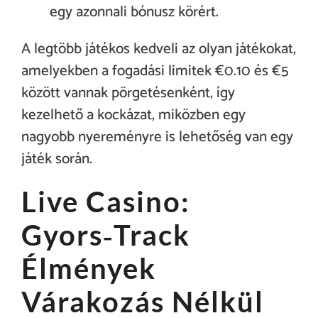
egy azonnali bónusz körért.
A legtöbb játékos kedveli az olyan játékokat,
amelyekben a fogadási limitek €0.10 és €5
között vannak pörgetésenként, így
kezelhető a kockázat, miközben egy
nagyobb nyereményre is lehetőség van egy
játék során.
Live Casino:
Gyors‑Track
Élmények
Várakozás Nélkül