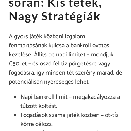
során: Kis tétek,
Nagy Stratégiák
A gyors játék közbeni izgalom
fenntartásának kulcsa a bankroll óvatos
kezelése. Állíts be napi limitet – mondjuk
€50‑et – és oszd fel tíz pörgetésre vagy
fogadásra, így minden tét szerény marad, de
potenciálisan nyereséges lehet.
Napi bankroll limit – megakadályozza a
túlzott költést.
Fogadások száma játék közben – öt-tíz
körre célozz.