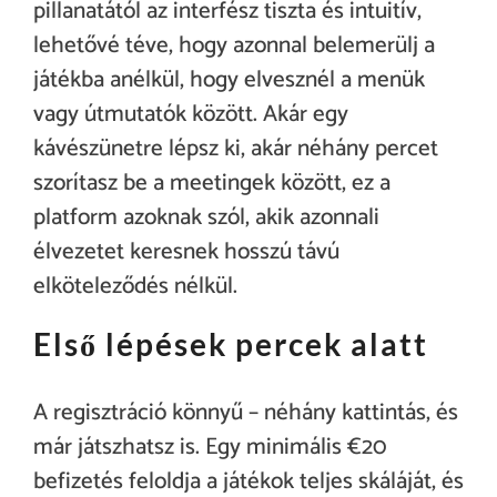
pillanatától az interfész tiszta és intuitív,
lehetővé téve, hogy azonnal belemerülj a
játékba anélkül, hogy elvesznél a menük
vagy útmutatók között. Akár egy
kávészünetre lépsz ki, akár néhány percet
szorítasz be a meetingek között, ez a
platform azoknak szól, akik azonnali
élvezetet keresnek hosszú távú
elköteleződés nélkül.
Első lépések percek alatt
A regisztráció könnyű – néhány kattintás, és
már játszhatsz is. Egy minimális €20
befizetés feloldja a játékok teljes skáláját, és