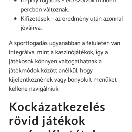
In‑play fogadás – élő szorzók minden
percben változnak.
Kifizetések – az eredmény után azonnal
jóváírva.
A sportfogadás ugyanabban a felületen van
integrálva, mint a kaszinójátékok, így a
játékosok könnyen váltogathatnak a
játékmódok között anélkül, hogy
kijelentkeznének vagy bonyolult menüket
kellene navigálniuk.
Kockázatkezelés
rövid játékok