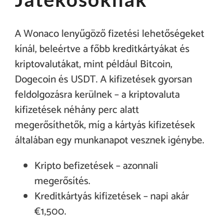
A Wonaco lenyűgöző fizetési lehetőségeket
kínál, beleértve a főbb kreditkártyákat és
kriptovalutákat, mint például Bitcoin,
Dogecoin és USDT. A kifizetések gyorsan
feldolgozásra kerülnek – a kriptovaluta
kifizetések néhány perc alatt
megerősíthetők, míg a kártyás kifizetések
általában egy munkanapot vesznek igénybe.
Kripto befizetések – azonnali
megerősítés.
Kreditkártyás kifizetések – napi akár
€1,500.