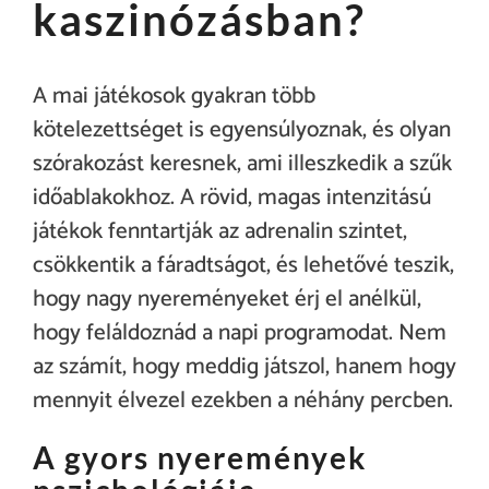
kaszinózásban?
A mai játékosok gyakran több
kötelezettséget is egyensúlyoznak, és olyan
szórakozást keresnek, ami illeszkedik a szűk
időablakokhoz. A rövid, magas intenzitású
játékok fenntartják az adrenalin szintet,
csökkentik a fáradtságot, és lehetővé teszik,
hogy nagy nyereményeket érj el anélkül,
hogy feláldoznád a napi programodat. Nem
az számít, hogy meddig játszol, hanem hogy
mennyit élvezel ezekben a néhány percben.
A gyors nyeremények